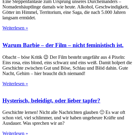
Eine Steppenfantasie zum Ursprung unseres Durcheinanders –
Nomadenhäuptlinge damals wie heute. Alkohol, Geschwindigkeit,
Götter im Himmel, Territorium, eine Saga, die nach 5.000 Jahren
langsam ermüdet.
Weiterlesen »
Warum Barbie – der Film – nicht feministisch ist.
Obacht – böse Kritik 😉 Der Film besteht ungefähr aus 4 Pixeln:
Eins rosa, eins blond, eins schwarz und eins weiß. Damit holpert die
Geschichte zwischen Gut und Böse, Schlau und Blöd dahin. Gute
Nacht, Gehirn – hier braucht dich niemand!
Weiterlesen »
Hysterisch, beleidigt, oder lieber tapfer?
Geschichte lernen! Nicht alle Nachrichten glauben 🙂 Es war oft
schon viel, viel schlimmer, und wir haben ungeheure Kräfte und
Ausdauer. Was sprechen wir an?
Weiterlesen »